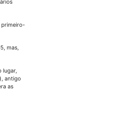
ários
 primeiro-
25, mas,
 lugar,
), antigo
era as