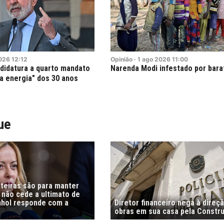
026
12:12
Opinião
·
1
ago
2026
11:00
andidatura a quarto mandato
Narenda Modi infestado por bara
a energia" dos 30 anos
ue
nteiras são para manter
i não cede a ultimato de
nhol responde com a
Diretor financeiro nega à direç
obras em sua casa pela Constr