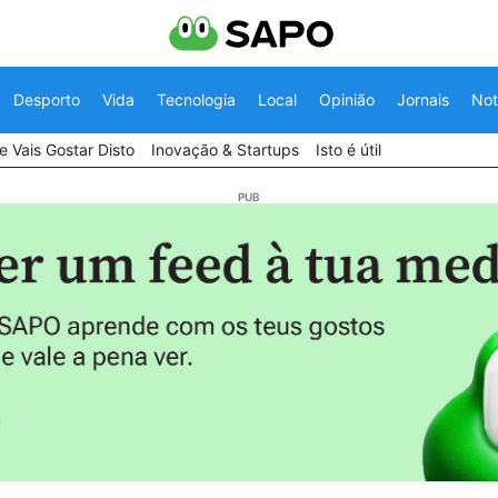
Desporto
Vida
Tecnologia
Local
Opinião
Jornais
Not
 Vais Gostar Disto
Inovação & Startups
Isto é útil