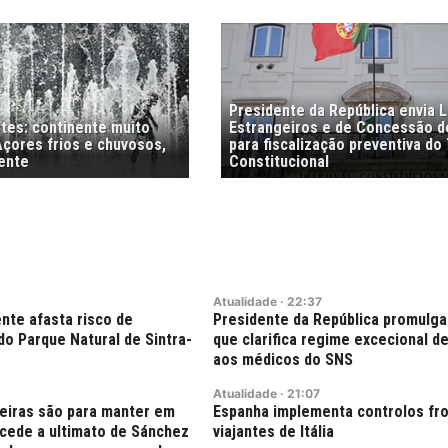
Presidente da República envia L
stes: continente muito
Estrangeiros e de Concessão d
Açores frios e chuvosos,
para fiscalização preventiva do 
ente
Constitucional
Atualidade
·
22:37
nte afasta risco de
Presidente da República promulga
do Parque Natural de Sintra-
que clarifica regime excecional de
aos médicos do SNS
Atualidade
·
21:07
teiras são para manter em
Espanha implementa controlos fro
o cede a ultimato de Sánchez
viajantes de Itália