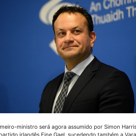
meiro-ministro será agora assumido por Simon Harris
o partido irlandês Fine Gael, sucedendo também a Var