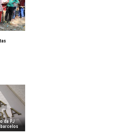
tas
ão da PJ
ubarcelos