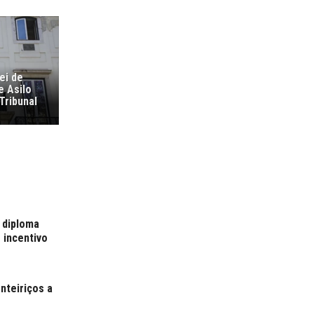
ei de
e Asilo
Tribunal
 diploma
 incentivo
nteiriços a