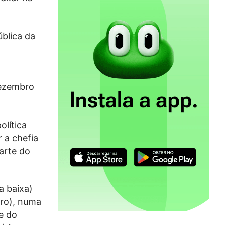
blica da
dezembro
olítica
 a chefia
arte do
a baixa)
tro), numa
e do