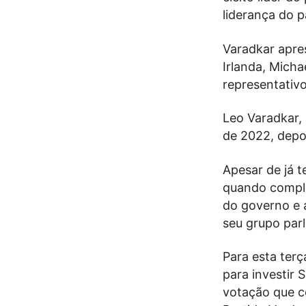
liderança do p
Varadkar apre
Irlanda, Mich
representativo
Leo Varadkar,
de 2022, depoi
Apesar de já t
quando comple
do governo e 
seu grupo par
Para esta terç
para investir 
votação que c