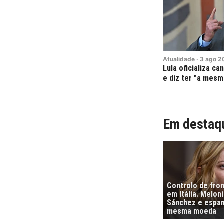
Atualidade
·
3
ago
2
Lula oficializa c
e diz ter "a mesm
Em destaq
Controlo de fro
em Itália. Melon
Sánchez e espa
mesma moeda