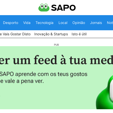
Desporto
Vida
Tecnologia
Local
Opinião
Jornais
Not
 Vais Gostar Disto
Inovação & Startups
Isto é útil