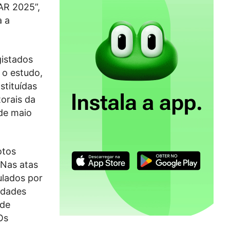
 AR 2025”,
a a
gistados
 o estudo,
stituídas
orais da
 de maio
otos
 Nas atas
ulados por
idades
 de
Os