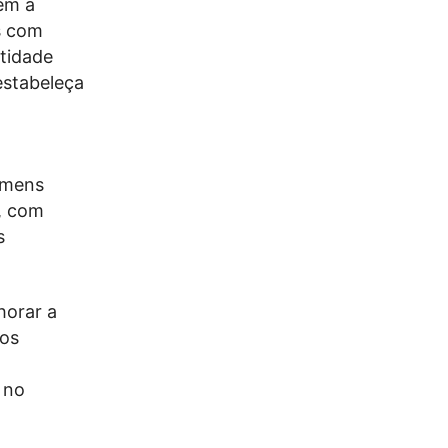
em a
s com
ntidade
estabeleça
homens
l, com
s
horar a
 os
,
 no