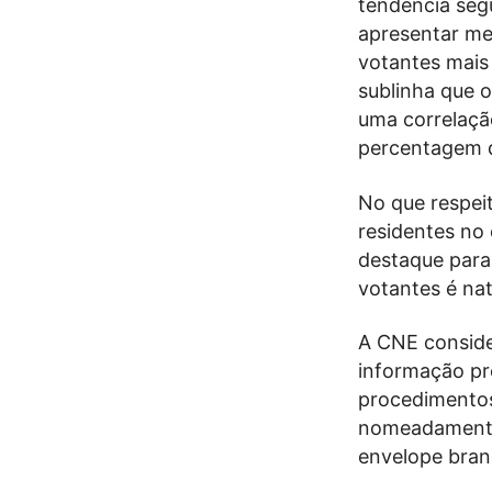
tendência seg
apresentar me
votantes mais 
sublinha que 
uma correlação
percentagem d
No que respeit
residentes no
destaque para 
votantes é nat
A CNE conside
informação pre
procedimentos 
nomeadamente 
envelope bran