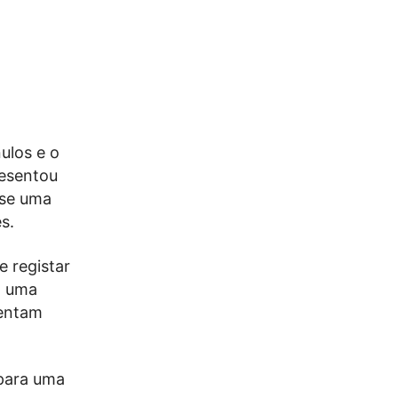
ulos e o
resentou
-se uma
s.
 registar
a uma
sentam
 para uma