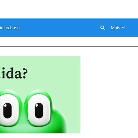
ícias Lusa
Mais