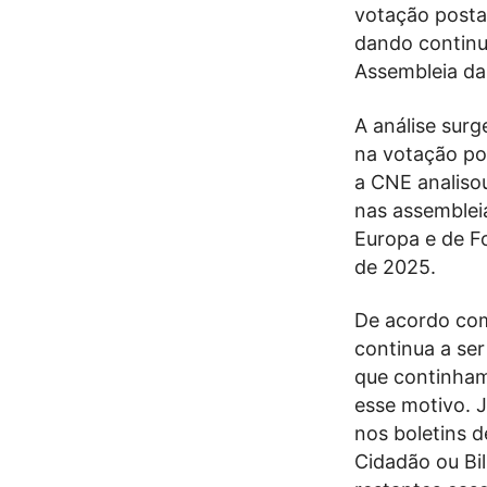
votação postal
dando continu
Assembleia da
A análise sur
na votação pos
a CNE analisou
nas assembleia
Europa e de Fo
de 2025.
De acordo com
continua a ser
que continham
esse motivo. 
nos boletins 
Cidadão ou Bi