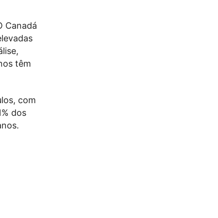
 O Canadá
elevadas
lise,
anos têm
ulos, com
,1% dos
anos.