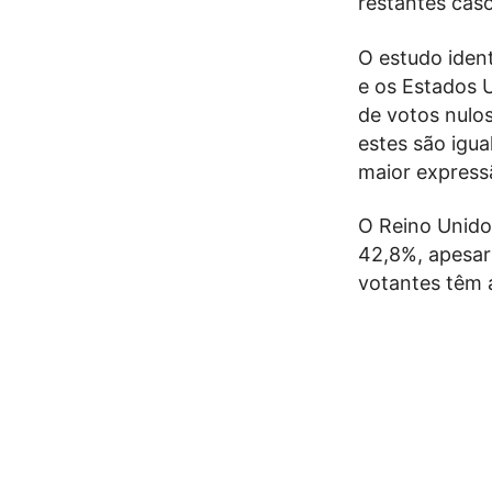
restantes cas
O estudo ident
e os Estados 
de votos nulo
estes são igu
maior express
O Reino Unido
42,8%, apesar 
votantes têm 