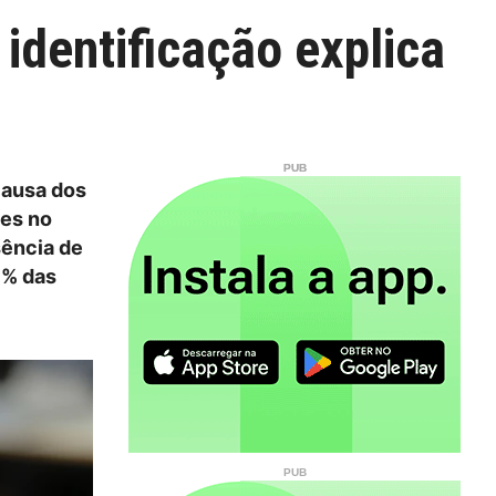
identificação explica
causa dos
tes no
sência de
5% das