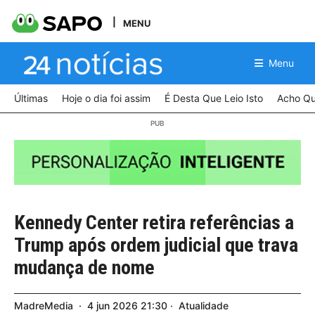
MENU
Menu
Últimas
Hoje o dia foi assim
É Desta Que Leio Isto
Acho Qu
Kennedy Center retira referências a
Trump após ordem judicial que trava
mudança de nome
MadreMedia
4
jun
2026
21:30
Atualidade