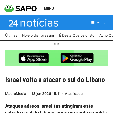
MENU
Menu
Últimas
Hoje o dia foi assim
É Desta Que Leio Isto
Acho Qu
Israel volta a atacar o sul do Líbano
MadreMedia
13
jun
2026
15:11
Atualidade
Ataques aéreos israelitas atingiram este
sábado o sul do Líbano, após um apelo israelita