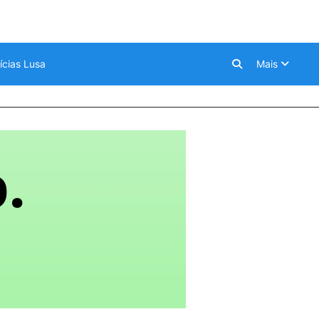
ícias Lusa
Mais