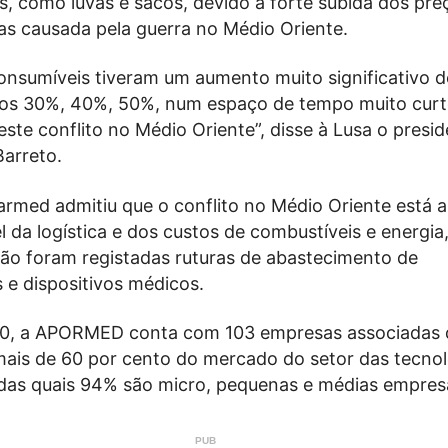
s, como luvas e sacos, devido à forte subida dos pre
as causada pela guerra no Médio Oriente.
onsumíveis tiveram um aumento muito significativo d
os 30%, 40%, 50%, num espaço de tempo muito curt
te conflito no Médio Oriente”, disse à Lusa o presi
Barreto.
rmed admitiu que o conflito no Médio Oriente está a
l da logística e dos custos de combustíveis e energia
não foram registadas ruturas de abastecimento de
e dispositivos médicos.
90, a APORMED conta com 103 empresas associadas 
ais de 60 por cento do mercado do setor das tecnol
 das quais 94% são micro, pequenas e médias empres