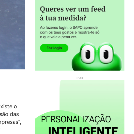
xiste o
osão das
presas”,
r