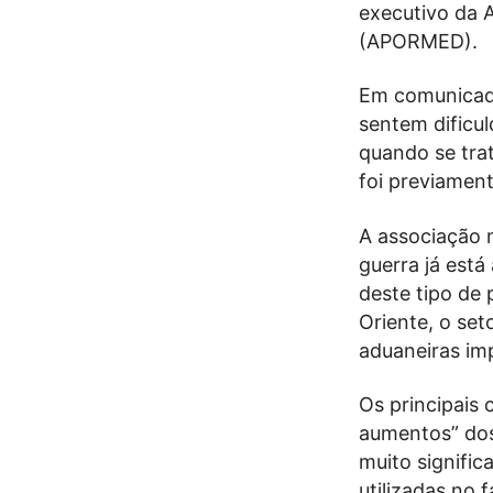
executivo da 
(APORMED).
Em comunicado
sentem dificul
quando se trat
foi previament
A associação
guerra já está
deste tipo de
Oriente, o set
aduaneiras im
Os principais
aumentos” dos
muito signifi
utilizadas no 