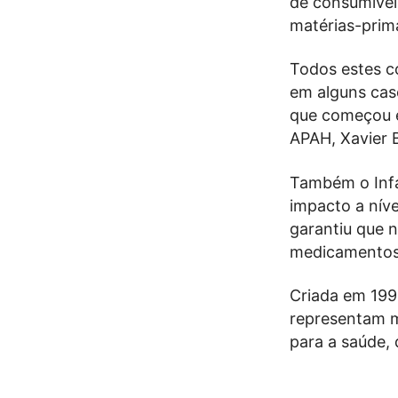
de consumívei
matérias-prim
Todos estes c
em alguns cas
que começou es
APAH, Xavier 
Também o Infa
impacto a níve
garantiu que 
medicamentos 
Criada em 19
representam m
para a saúde,