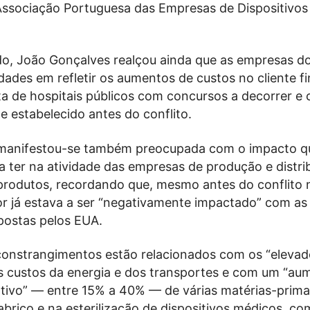
Associação Portuguesa das Empresas de Dispositivo
, João Gonçalves realçou ainda que as empresas do
dades em refletir os aumentos de custos no cliente fi
a de hospitais públicos com concursos a decorrer e 
e estabelecido antes do conflito.
 manifestou-se também preocupada com o impacto q
 a ter na atividade das empresas de produção e distri
 produtos, recordando que, mesmo antes do conflito
or já estava a ser “negativamente impactado” com as 
postas pelos EUA.
 constrangimentos estão relacionados com os “eleva
 custos da energia e dos transportes e com um “au
cativo” — entre 15% a 40% — de várias matérias-prim
fabrico e na esterilização de dispositivos médicos, c