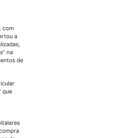
r, com
ertou a
lizadas,
s” na
mentos de
icular
” que
italares
a compra