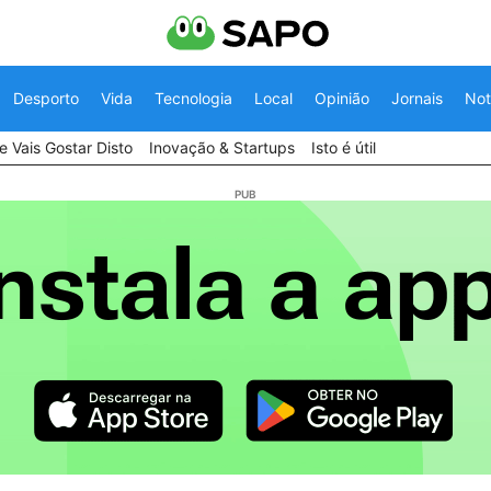
Desporto
Vida
Tecnologia
Local
Opinião
Jornais
Not
 Vais Gostar Disto
Inovação & Startups
Isto é útil