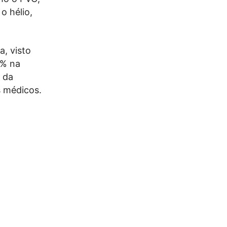
 o hélio,
a, visto
1% na
a da
s médicos.