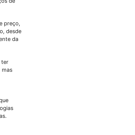
ços de
e preço,
o, desde
dente da
 ter
, mas
que
ogias
as.