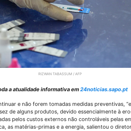
RIZWAN TABASSUM / AFP
da a atualidade informativa em
24noticias.sapo.pt
ntinuar e não forem tomadas medidas preventivas, “e
ssez de alguns produtos, devido essencialmente à er
das pelos custos externos não controláveis pelas em
ca, as matérias-primas e a energia, salientou o direto