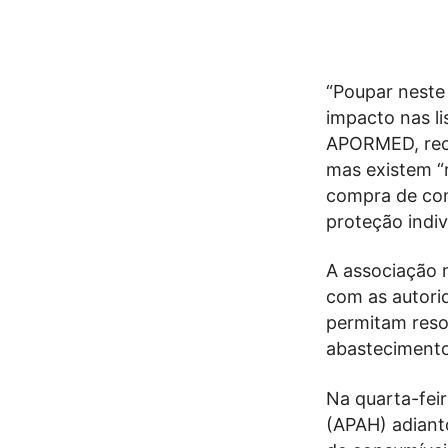
“Poupar neste 
impacto nas li
APORMED, reco
mas existem “r
compra de con
proteção indiv
A associação m
com as autorid
permitam resol
abastecimento
Na quarta-fei
(APAH) adiant