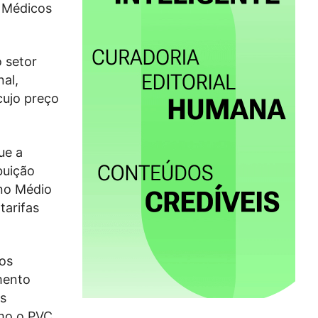
s Médicos
 setor
nal,
cujo preço
ue a
buição
 no Médio
tarifas
dos
mento
as
omo o PVC,