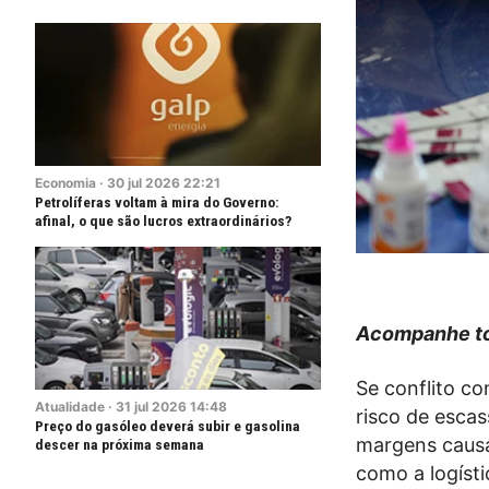
Economia
·
30
jul
2026
22:21
Petrolíferas voltam à mira do Governo:
afinal, o que são lucros extraordinários?
Acompanhe to
Se conflito co
Atualidade
·
31
jul
2026
14:48
risco de esca
Preço do gasóleo deverá subir e gasolina
margens causa
descer na próxima semana
como a logísti