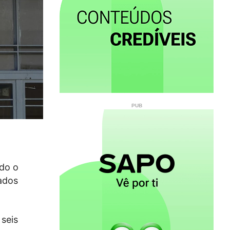
ndo o
gados
 seis