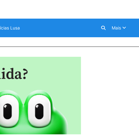
ícias Lusa
Mais