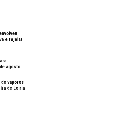
 envolveu
a e rejeita
para
 de agosto
o de vapores
ira de Leiria