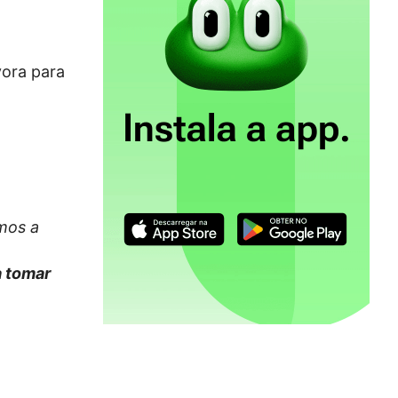
a
vora para
mos a
a tomar