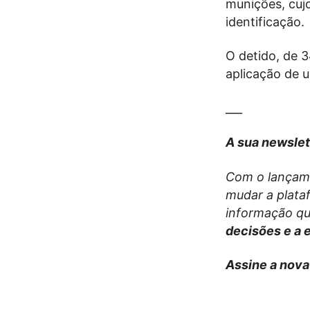
munições, cujo
identificação.
O detido, de 3
aplicação de 
___
A sua newslet
Com o lançame
mudar a plata
informação que
decisões e a 
Assine a nova