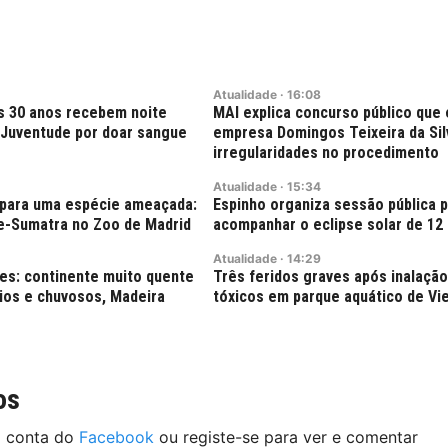
Atualidade
·
16:08
s 30 anos recebem noite
MAI explica concurso público que
Juventude por doar sangue
empresa Domingos Teixeira da Silv
irregularidades no procedimento
Atualidade
·
15:34
para uma espécie ameaçada:
Espinho organiza sessão pública 
e-Sumatra no Zoo de Madrid
acompanhar o eclipse solar de 12
Atualidade
·
14:29
tes: continente muito quente
Três feridos graves após inalaçã
ios e chuvosos, Madeira
tóxicos em parque aquático de Vie
os
a conta do
Facebook
ou registe-se para ver e comentar