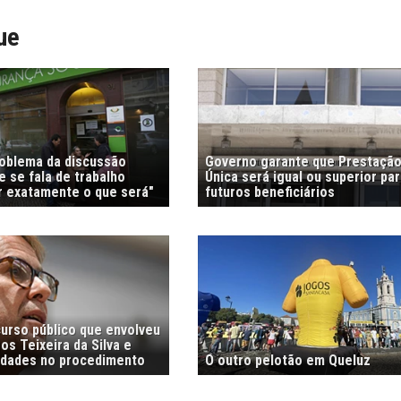
ue
roblema da discussão
Governo garante que Prestação
 se fala de trabalho
Única será igual ou superior pa
r exatamente o que será"
futuros beneficiários
curso público que envolveu
s Teixeira da Silva e
ridades no procedimento
O outro pelotão em Queluz