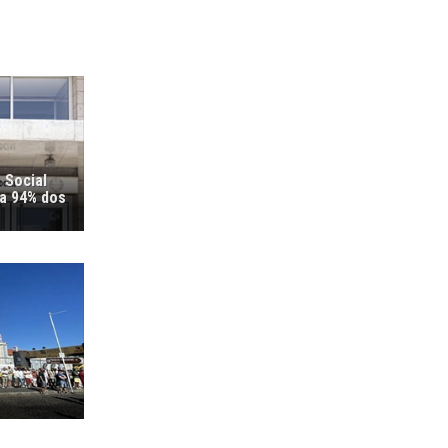
 Social
ra 94% dos