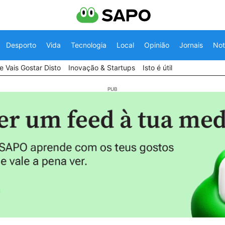
Desporto
Vida
Tecnologia
Local
Opinião
Jornais
Not
 Vais Gostar Disto
Inovação & Startups
Isto é útil