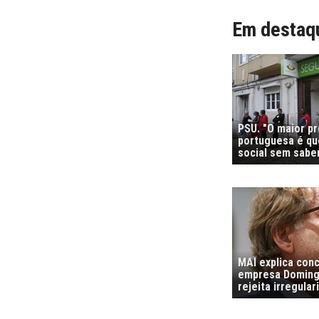
Em destaq
PSU. "O maior p
portuguesa é que
social sem sabe
MAI explica con
empresa Domingo
rejeita irregula