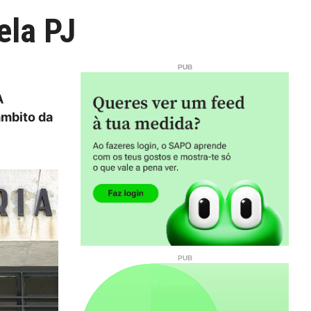
ela PJ
A
âmbito da