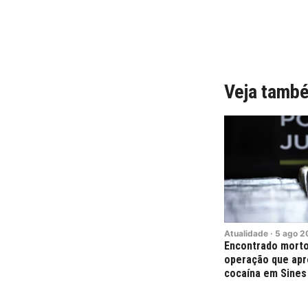
Veja tamb
Atualidade
·
5
ago
2
Encontrado morto
operação que apr
cocaína em Sines