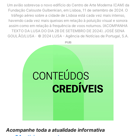
Um avião sobrevoa o novo edifício do Centro de Arte Moderna (CAM) da
Fundação Calouste Gulbenkian, em Lisboa, 11 de setembro de 2024. O
tráfego aéreo sobre a cidade de Lisboa está cada vez mais intenso,
havendo cada vez mais queixas em relação à poluição visual e sonora
assim como em relação à frequência de voos noturnos. (ACOMPANHA
TEXTO DA LUSA DO DIA 28 DE SETEMBRO DE 2024). JOSÉ SENA
GOULÃO/LUSA
© 2024 LUSA - Agência de Notícias de Portugal, S.A.
Acompanhe toda a atualidade informativa