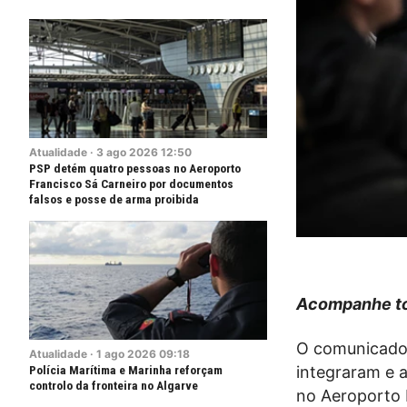
Atualidade
·
3
ago
2026
12:50
PSP detém quatro pessoas no Aeroporto
Francisco Sá Carneiro por documentos
falsos e posse de arma proibida
Acompanhe to
O comunicado 
Atualidade
·
1
ago
2026
09:18
Polícia Marítima e Marinha reforçam
integraram e 
controlo da fronteira no Algarve
no Aeroporto