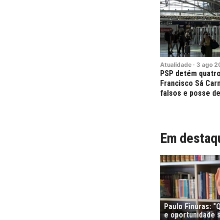
Atualidade
·
3
ago
2
PSP detém quatr
Francisco Sá Car
falsos e posse de
Em destaq
Paulo Finuras: 
e oportunidade s