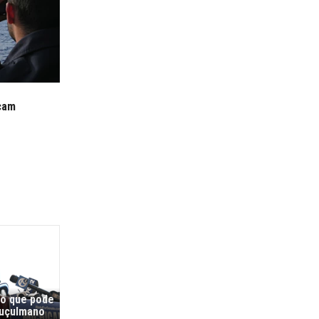
rçam
co que pode
muçulmano