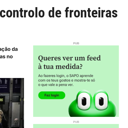
ontrolo de fronteiras
ação da
eas no