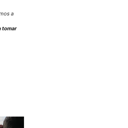
amos a
 a tomar