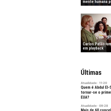
mente humana po
Carlos Paião: um
em playback
Últimas
Atualidade
·
11:20
Quem é Abdul El-
tornar-se o prim
EUA?
Atualidade
·
09:28
Mais de 60 conce