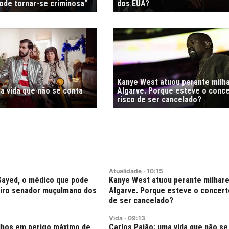
de tornar-se criminosa"
dos EUA?
Kanye West atuou perante milh
a vida que não se conta
Algarve. Porque esteve o conc
risco de ser cancelado?
Atualidade
·
10:15
Sayed, o médico que pode
Kanye West atuou perante milhar
eiro senador muçulmano dos
Algarve. Porque esteve o concert
de ser cancelado?
Vida
·
09:13
lhos em perigo máximo de
Carlos Paião: uma vida que não s