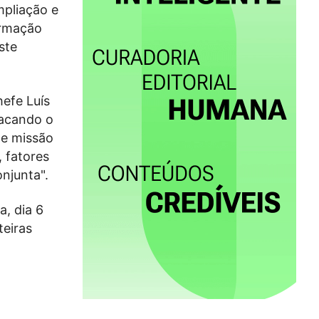
mpliação e
ormação
ste
hefe Luís
tacando o
de missão
 fatores
njunta".
a, dia 6
teiras