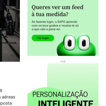
NR
s aéreas
sposta