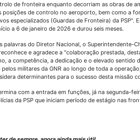
ntrolo de fronteira enquanto decorriam as obras de a
 posições de controlo no aeroporto, bem como a f
vos especializados (Guardas de Fronteira) da PSP". E
nício a 6 de janeiro de 2026 e durou seis meses.
s palavras do Diretor Nacional, o Superintendente-C
e reconhece e agradece a "colaboração prestada, des
smo, a competência, a dedicação e o elevado sentido 
pelos militares da GNR ao longo de toda a operação,
sidera determinantes para o sucesso desta missão co
ermina com a entrada em funções, já na segunda-feir
olícias da PSP que iniciam período de estágio nas fron
ter de sempre, agora ainda mais útil