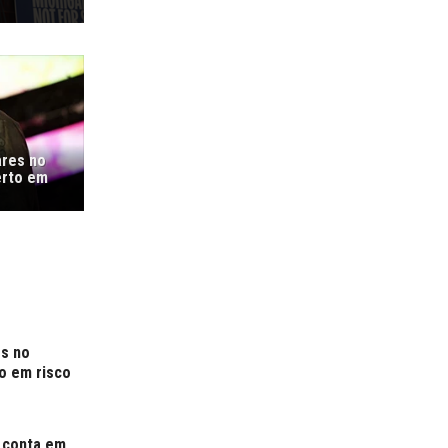
ares no
erto em
es no
o em risco
e conta em