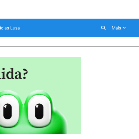
ícias Lusa
Mais