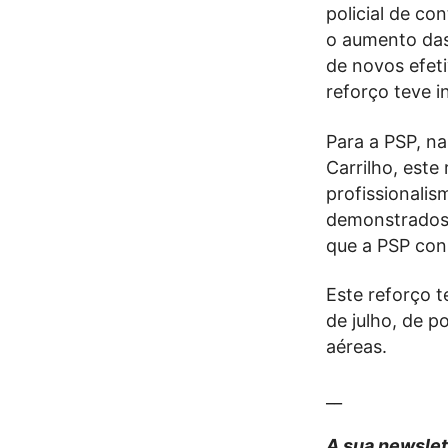
policial de co
o aumento das
de novos efeti
reforço teve i
Para a PSP, na
Carrilho, est
profissionali
demonstrados 
que a PSP con
Este reforço t
de julho, de p
aéreas.
__
A sua newslet