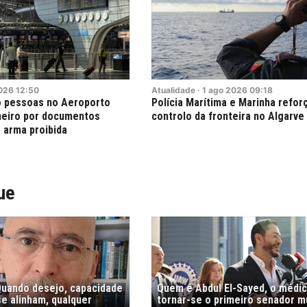
026
12:50
Atualidade
·
1
ago
2026
09:18
o pessoas no Aeroporto
Polícia Marítima e Marinha refo
neiro por documentos
controlo da fronteira no Algarve
 arma proibida
ue
"Quando desejo, capacidade
Quem é Abdul El-Sayed, o médi
e alinham, qualquer
tornar-se o primeiro senador 