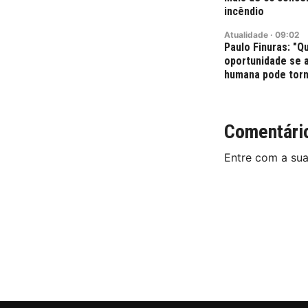
incêndio
Atualidade
·
09:02
Paulo Finuras: "Q
oportunidade se 
humana pode torn
Comentári
Entre com a su