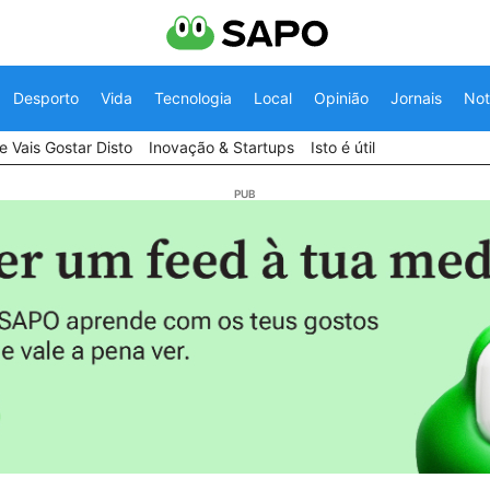
Desporto
Vida
Tecnologia
Local
Opinião
Jornais
Not
 Vais Gostar Disto
Inovação & Startups
Isto é útil