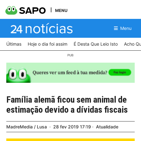
MENU
Menu
Últimas
Hoje o dia foi assim
É Desta Que Leio Isto
Acho Qu
Família alemã ficou sem animal de
estimação devido a dívidas fiscais
MadreMedia / Lusa
28
fev
2019
17:19
Atualidade