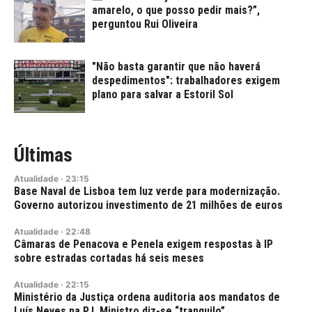
amarelo, o que posso pedir mais?”,
perguntou Rui Oliveira
"Não basta garantir que não haverá
despedimentos": trabalhadores exigem
plano para salvar a Estoril Sol
Últimas
Atualidade
·
23:15
Base Naval de Lisboa tem luz verde para modernização.
Governo autorizou investimento de 21 milhões de euros
Atualidade
·
22:48
Câmaras de Penacova e Penela exigem respostas à IP
sobre estradas cortadas há seis meses
Atualidade
·
22:15
Ministério da Justiça ordena auditoria aos mandatos de
Luís Neves na PJ. Ministro diz-se “tranquilo”