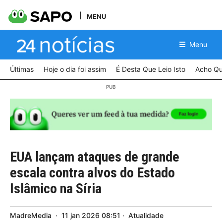
MENU
Menu
Últimas
Hoje o dia foi assim
É Desta Que Leio Isto
Acho Qu
EUA lançam ataques de grande
escala contra alvos do Estado
Islâmico na Síria
MadreMedia
11
jan
2026
08:51
Atualidade