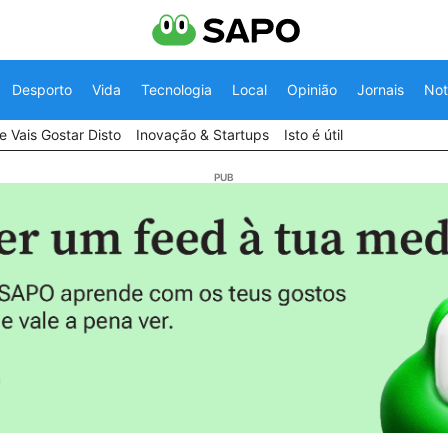
Desporto
Vida
Tecnologia
Local
Opinião
Jornais
Not
 Vais Gostar Disto
Inovação & Startups
Isto é útil