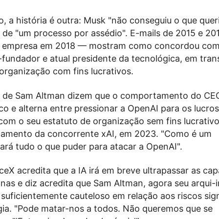
, a história é outra: Musk "não conseguiu o que quer
a de "um processo por assédio". E-mails de 2015 e 20
a empresa em 2018 — mostram como concordou com
fundador e atual presidente da tecnológica, em tran
rganização com fins lucrativos.
 de Sam Altman dizem que o comportamento do CEO
co e alterna entre pressionar a OpenAI para os lucros
com o seu estatuto de organização sem fins lucrativ
çamento da concorrente xAI, em 2023. "Como é um
ará tudo o que puder para atacar a OpenAI".
eX acredita que a IA irá em breve ultrapassar as ca
nas e diz acredita que Sam Altman, agora seu arqui-i
 suficientemente cauteloso em relação aos riscos sign
gia. "Pode matar-nos a todos. Não queremos que se