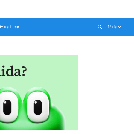
ícias Lusa
Mais