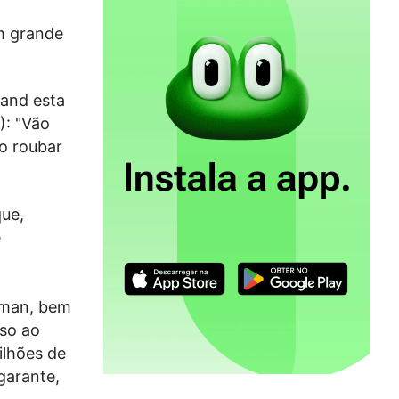
m grande
land esta
): "Vão
o roubar
que,
e
kman, bem
sso ao
ilhões de
garante,