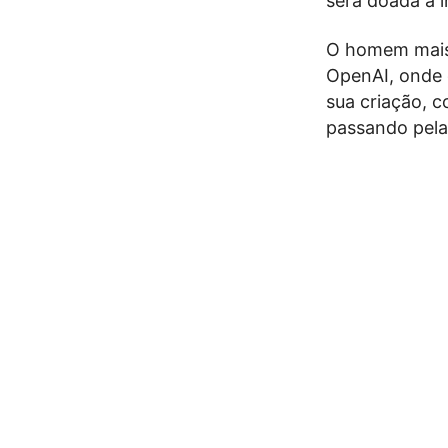
será doada a i
O homem mais 
OpenAI, onde 
sua criação, c
passando pela