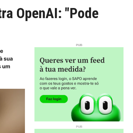
tra OpenAI: "Pode
de
 à sua
s um