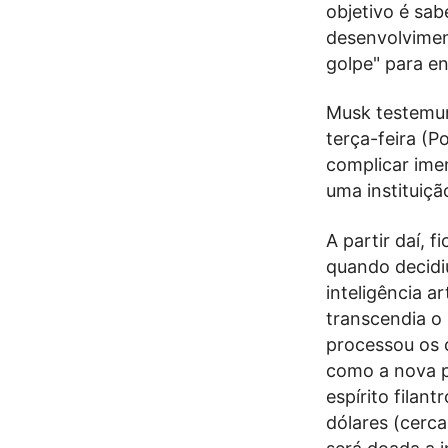
objetivo é sab
desenvolvimen
golpe" para e
Musk testemun
terça-feira (P
complicar ime
uma instituiçã
A partir daí, 
quando decidi
inteligência a
transcendia o
processou os
como a nova pa
espírito filan
dólares (cerca