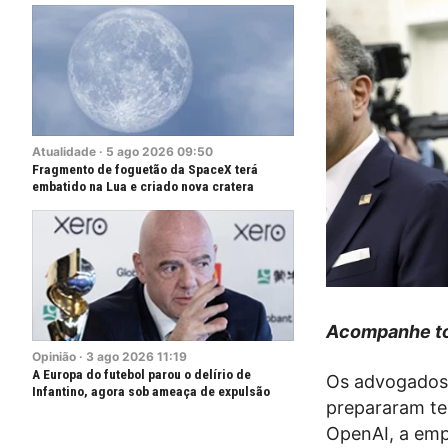
Atualidade
·
5
ago
2026
09:50
Fragmento de foguetão da SpaceX terá
embatido na Lua e criado nova cratera
Acompanhe to
Opinião
·
3
ago
2026
11:19
A Europa do futebol parou o delírio de
Os advogados 
Infantino, agora sob ameaça de expulsão
prepararam te
OpenAI, a emp