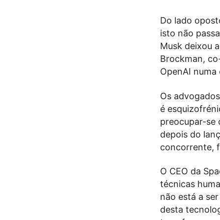
Do lado oposto
isto não pass
Musk deixou 
Brockman, co-
OpenAI numa o
Os advogados
é esquizofréni
preocupar-se 
depois do lan
concorrente, f
O CEO da Spac
técnicas huma
não está a ser
desta tecnolo