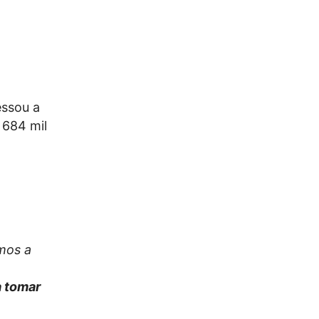
essou a
 684 mil
mos a
a tomar