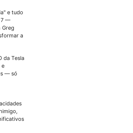
ia" e tudo
17 —
 Greg
sformar a
 da Tesla
 e
os — só
pacidades
nimigo,
ificativos