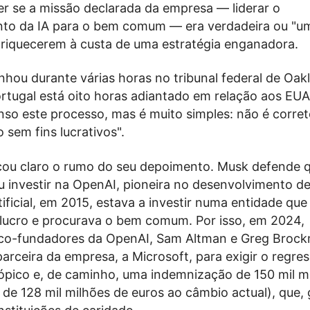
er se a missão declarada da empresa — liderar o
to da IA ​​para o bem comum — era verdadeira ou "u
nriquecerem à custa de uma estratégia enganadora.
hou durante várias horas no tribunal federal de Oak
ortugal está oito horas adiantado em relação aos EUA
nso este processo, mas é muito simples: não é corret
o sem fins lucrativos".
ficou claro o rumo do seu depoimento. Musk defende 
u investir na OpenAI, pioneira no desenvolvimento d
rtificial, em 2015, estava a investir numa entidade que
 lucro e procurava o bem comum. Por isso, em 2024,
 co-fundadores da OpenAI, Sam Altman e Greg Broc
rceira da empresa, a Microsoft, para exigir o regre
trópico e, de caminho, uma indemnização de 150 mil m
 de 128 mil milhões de euros ao câmbio actual), que, 