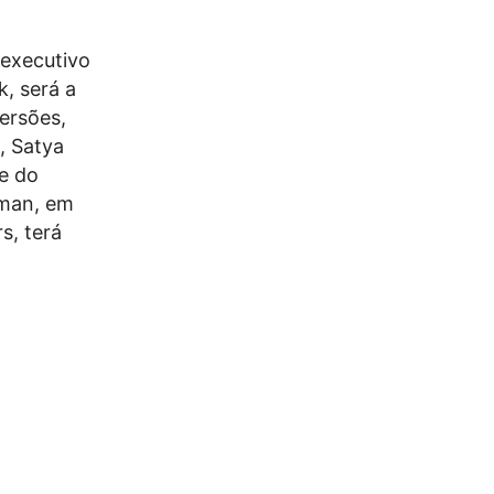
 executivo
, será a
versões,
, Satya
e do
tman, em
s, terá