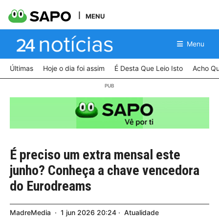
MENU
Menu
Últimas
Hoje o dia foi assim
É Desta Que Leio Isto
Acho Qu
É preciso um extra mensal este
junho? Conheça a chave vencedora
do Eurodreams
MadreMedia
1
jun
2026
20:24
Atualidade