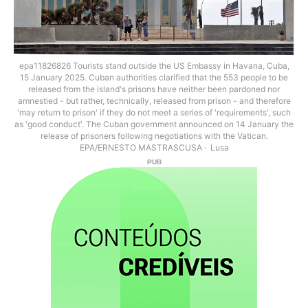
epa11826826 Tourists stand outside the US Embassy in Havana, Cuba,
15 January 2025. Cuban authorities clarified that the 553 people to be
released from the island's prisons have neither been pardoned nor
amnestied - but rather, technically, released from prison - and therefore
'may return to prison' if they do not meet a series of 'requirements', such
as 'good conduct'. The Cuban government announced on 14 January the
release of prisoners following negotiations with the Vatican.
EPA/ERNESTO MASTRASCUSA
Lusa