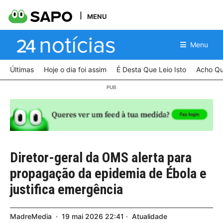
MENU
Menu
Últimas
Hoje o dia foi assim
É Desta Que Leio Isto
Acho Qu
Diretor-geral da OMS alerta para
propagação da epidemia de Ébola e
justifica emergência
MadreMedia
19
mai
2026
22:41
Atualidade