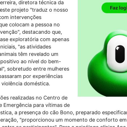
rreira, diretora técnica da
 este projeto "traduz o nosso
com intervenções
que colocam a pessoa no
rvenção", destacando que,
se exploratória com apenas
niciais, "as atividades
 animais têm revelado um
positivo ao nível do bem-
l", sobretudo entre mulheres
 passaram por experiências
 violência doméstica.
ões realizadas no Centro de
e Emergência para vítimas de
stica, a presença do cão Bono, preparado especific
interação, "proporcionou um momento de conforto em