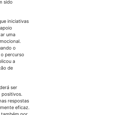
m sido
e iniciativas
 apoio
ntar uma
mocional.
uando o
 o percurso
licou a
ção de
derá ser
 positivos.
nas respostas
amente eficaz.
as também por