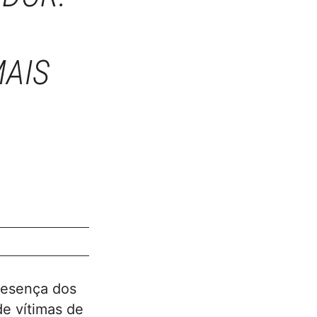
AIS
resença dos
e vítimas de