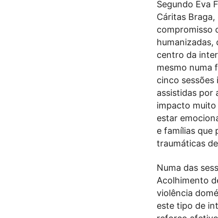
Segundo Eva Fe
Cáritas Braga,
compromisso 
humanizadas, 
centro da inte
mesmo numa fa
cinco sessões i
assistidas por
impacto muito 
estar emociona
e famílias que
traumáticas de
Numa das sess
Acolhimento d
violência domé
este tipo de 