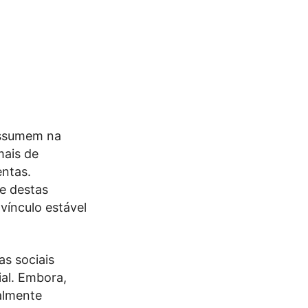
assumem na
mais de
entas.
e destas
vínculo estável
as sociais
ial. Embora,
malmente