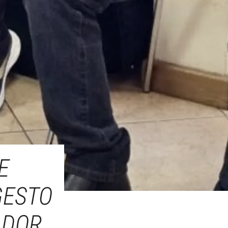
E
GESTO
DOR.