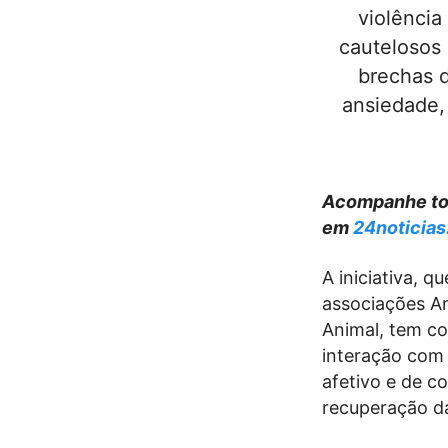
violência
cautelosos 
brechas d
ansiedade,
Acompanhe tod
em
24noticias
A iniciativa, 
associações An
Animal, tem com
interação com 
afetivo e de c
recuperação da