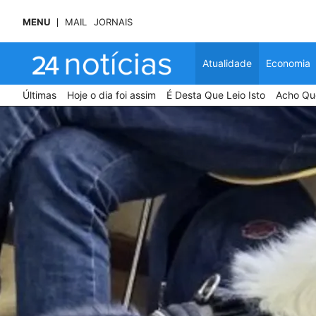
MENU
MAIL
JORNAIS
Atualidade
Economia
Últimas
Hoje o dia foi assim
É Desta Que Leio Isto
Acho Que