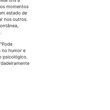
 Martins a
iros momentos
 em estado de
r nos outros.
pontânea,
.
 "Pode
as no humor e
 psicológico.
erdadeiramente