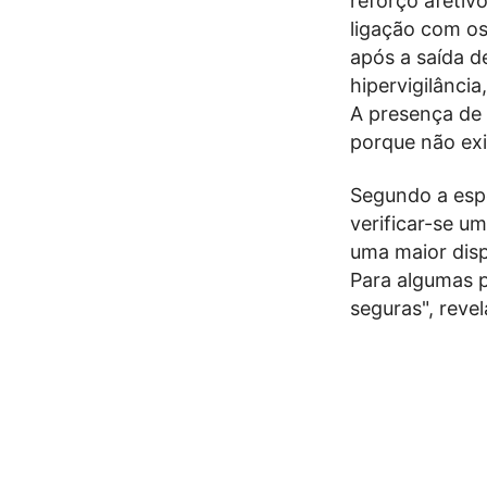
reforço afetivo
ligação com o
após a saída d
hipervigilânci
A presença de 
porque não exi
Segundo a espe
verificar-se u
uma maior disp
Para algumas 
seguras", revel