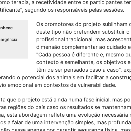
como terapia, a recetividade entre os participantes te
tificante", segundo os responsáveis pelas sessões.
Os promotores do projeto sublinham qu
conhece
deste tipo não pretendem substituir o
profissional tradicional, mas acresce
mergência
dimensão complementar ao cuidado e
"Cada pessoa é diferente e, mesmo q
contexto é semelhante, os objetivos e
têm de ser pensados caso a caso", exp
terando o potencial dos animais em facilitar a constru
ívio emocional em contextos de vulnerabilidade.
nta que o projeto está ainda numa fase inicial, mas po
ras regiões do país caso os resultados se mantenham
ga, esta abordagem reflete uma evolução necessária 
mos a falar de uma intervenção simples, mas profund
não passa apenas por garantir segurança física, m