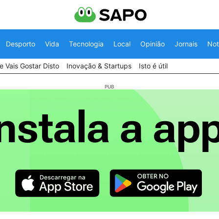
Desporto
Vida
Tecnologia
Local
Opinião
Jornais
Not
 Vais Gostar Disto
Inovação & Startups
Isto é útil