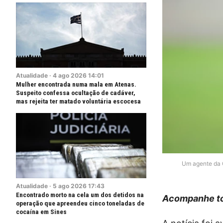
Atualidade
·
4
ago
2026
14:01
Mulher encontrada numa mala em Atenas.
Suspeito confessa ocultação de cadáver,
mas rejeita ter matado voluntária escocesa
Um agente da 
Atualidade
·
5
ago
2026
17:43
Encontrado morto na cela um dos detidos na
Acompanhe to
operação que apreendeu cinco toneladas de
cocaína em Sines