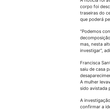
A notícia foi 
corpo foi des
traseiras do c
que poderá pe
“Podemos con
decomposição.
mas, nesta alt
investigar”, a
Francisca Sant
saiu de casa p
desaparecimen
A mulher levav
sido avistada 
A investigação
confirmar a id