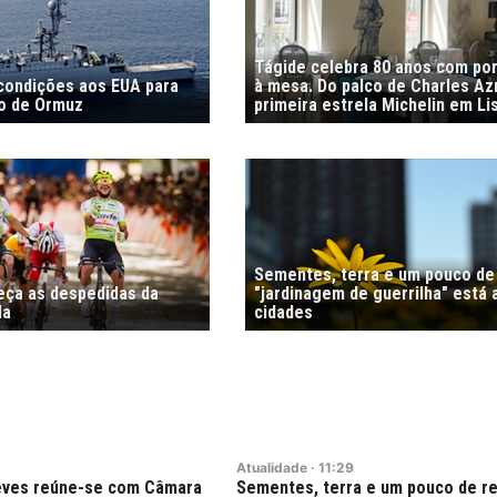
Tágide celebra 80 anos com por
 condições aos EUA para
à mesa. Do palco de Charles Az
to de Ormuz
primeira estrela Michelin em Li
Sementes, terra e um pouco de 
meça as despedidas da
"jardinagem de guerrilha" está 
la
cidades
Atualidade
·
11:29
Neves reúne-se com Câmara
Sementes, terra e um pouco de re