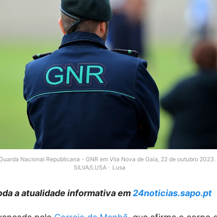
Guarda Nacional Republicana - GNR em Vila Nova de Gaia, 22 de outubro 2023
SILVA/LUSA
Lusa
da a atualidade informativa em
24noticias.sapo.pt