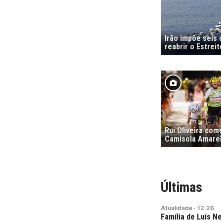
Irão impõe seis
reabrir o Estrei
Rui Oliveira co
Camisola Amare
Últimas
Atualidade
·
12:26
Família de Luís 