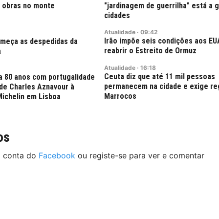
 obras no monte
"jardinagem de guerrilha" está a 
cidades
Atualidade
·
09:42
Irão impõe seis condições aos EU
começa as despedidas da
reabrir o Estreito de Ormuz
a
Atualidade
·
16:18
Ceuta diz que até 11 mil pessoas
a 80 anos com portugalidade
permanecem na cidade e exige re
 de Charles Aznavour à
Marrocos
Michelin em Lisboa
os
a conta do
Facebook
ou registe-se para ver e comentar