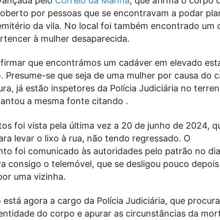
avançada pelo
Correio da Manhã
, que afirma o corpo 
coberto por pessoas que se encontravam a podar pla
emitério da vila. No local foi também encontrado um 
rtencer à mulher desaparecida.
firmar que encontrámos um cadáver em elevado est
 Presume-se que seja de uma mulher por causa do c
ura, já estão inspetores da Polícia Judiciária no terre
diantou a mesma fonte citando .
os foi vista pela última vez a 20 de junho de 2024, 
ara levar o lixo à rua, não tendo regressado. O
to foi comunicado às autoridades pelo patrão no dia
a consigo o telemóvel, que se desligou pouco depois
por uma vizinha.
 está agora a cargo da Polícia Judiciária, que procura
entidade do corpo e apurar as circunstâncias da mor