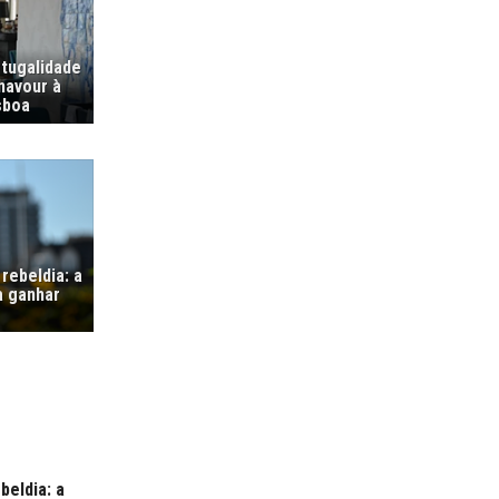
tugalidade
navour à
sboa
rebeldia: a
a ganhar
beldia: a