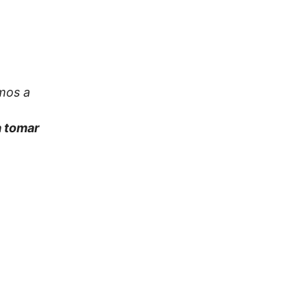
mos a
a tomar