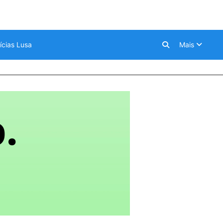
ícias Lusa
Mais