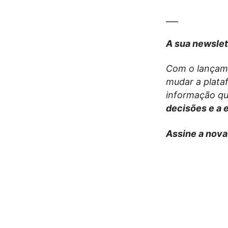
___
A sua newslet
Com o lançame
mudar a plata
informação que
decisões e a 
Assine a nova