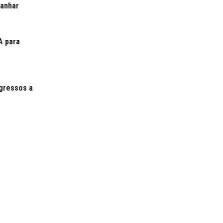
ganhar
A para
gressos a