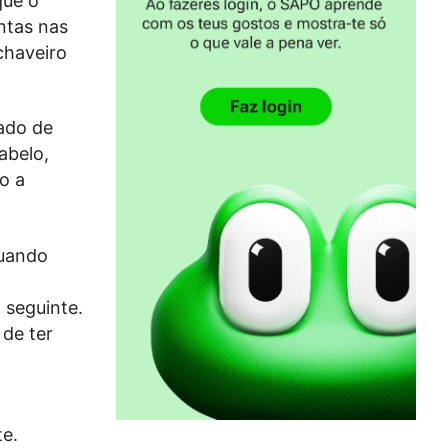
que o
ntas nas
chaveiro
ado de
abelo,
no a
quando
 seguinte.
 de ter
te.