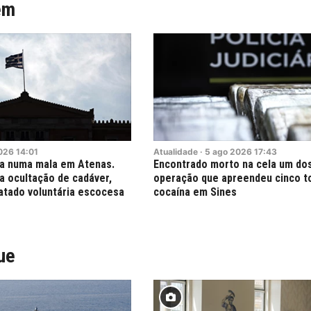
ém
026
14:01
Atualidade
·
5
ago
2026
17:43
a numa mala em Atenas.
Encontrado morto na cela um dos
a ocultação de cadáver,
operação que apreendeu cinco t
atado voluntária escocesa
cocaína em Sines
ue