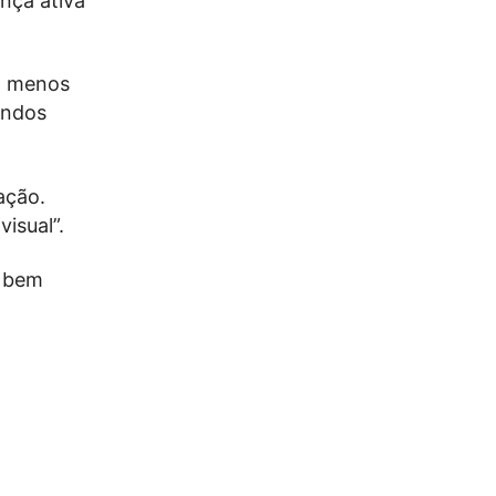
nça ativa
em menos
undos
ação.
isual”.
o bem