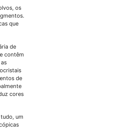
lvos, os
igmentos.
cas que
ária de
ue contêm
 as
cristais
mentos de
ipalmente
duz cores
 tudo, um
scópicas