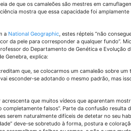
ideia de que os camaleões são mestres em camuflagem
 ciência mostra que essa capacidade foi amplamente
m a
National Geographic
, estes répteis “não conseg
cor da pele para corresponder a qualquer fundo”. Mi
 professor do Departamento de Genética e Evolução 
e Genebra, explica:
creditam que, se colocarmos um camaleão sobre um t
e vai esconder-se adotando o mesmo padrão, mas iss
r acrescenta que muitos vídeos que aparentam mostr
o completamente falsos”. Parte da confusão resulta 
s serem naturalmente difíceis de detetar no seu hab
lidade” deve-se sobretudo à forma, postura e coloraç