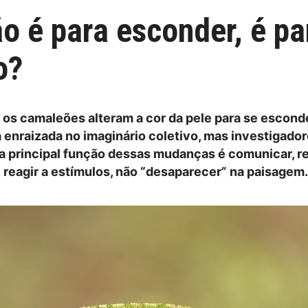
o é para esconder, é p
o?
e os camaleões alteram a cor da pele para se escon
 enraizada no imaginário coletivo, mas investigado
a principal função dessas mudanças é comunicar, re
 reagir a estímulos, não “desaparecer” na paisagem.