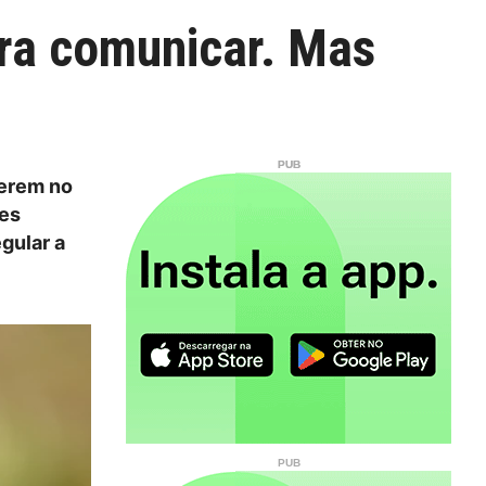
ara comunicar. Mas
derem no
res
gular a