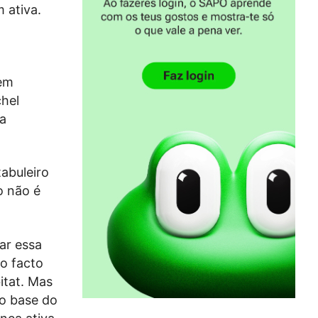
 ativa.
uem
chel
da
abuleiro
o não é
ar essa
do facto
itat. Mas
ão base do