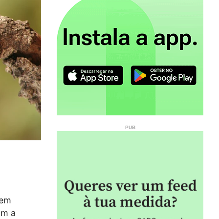
 em
am a