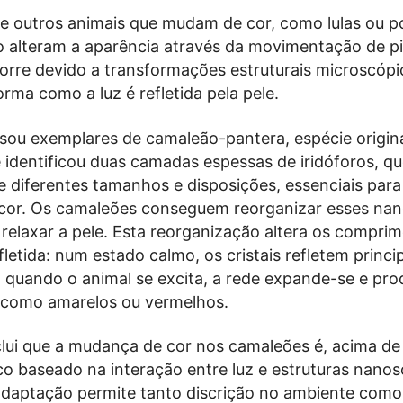
de outros animais que mudam de cor, como lulas ou po
 alteram a aparência através da movimentação de p
rre devido a transformações estruturais microscópi
rma como a luz é refletida pela pele.
isou exemplares de camaleão-pantera, espécie origin
 identificou duas camadas espessas de iridóforos, q
e diferentes tamanhos e disposições, essenciais para
 cor. Os camaleões conseguem reorganizar esses nano
 relaxar a pele. Esta reorganização altera os compri
fletida: num estado calmo, os cristais refletem princ
; quando o animal se excita, a rede expande-se e pro
 como amarelos ou vermelhos.
lui que a mudança de cor nos camaleões é, acima de
co baseado na interação entre luz e estruturas nano
 adaptação permite tanto discrição no ambiente como