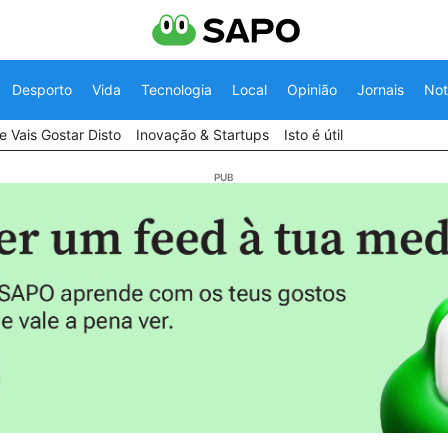
Desporto
Vida
Tecnologia
Local
Opinião
Jornais
Not
 Vais Gostar Disto
Inovação & Startups
Isto é útil