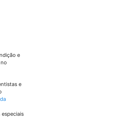
endição e
 no
ntistas e
o
 da
 especiais