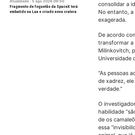
Atualidade
·
5
ago
2026
09:50
consolidar a 
Fragmento de foguetão da SpaceX terá
No entanto, a
embatido na Lua e criado nova cratera
exagerada.
De acordo co
transformar a 
Milinkovitch,
Universidade d
“As pessoas a
de xadrez, el
verdade.”
O investigado
habilidade “sã
de os camaleõe
essa “invisibi