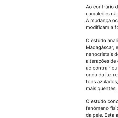
Ao contrário 
camaleões não
A mudança oco
modificam a fo
O estudo anal
Madagáscar, e
nanocristais d
alterações de
ao contrair ou
onda da luz re
tons azulados
mais quentes,
O estudo conc
fenómeno físi
da pele. Esta