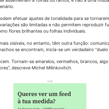
á se assemelham a folhas ou ramos, e não a uma muda
cenário.
podem efetuar ajustes de tonalidade para se tornar
s variações são limitadas e não permitem reproduzir f
omo flores brilhantes ou folhas individuais.
ais visíveis, no entanto, têm outra função: comunic
achos se encontram, inicia-se um verdadeiro “duelo v
ecem. Tornam-se amarelos, vermelhos, brancos, alg
vores”, descreve Michel Milinkovitch.