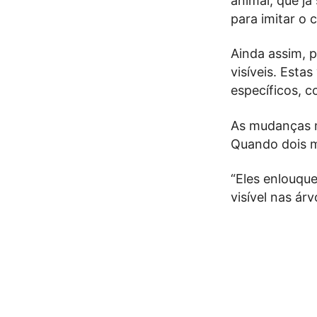
animal, que j
para imitar o 
Ainda assim, 
visíveis. Esta
específicos, c
As mudanças m
Quando dois m
“Eles enlouqu
visível nas ár