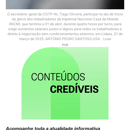
O secretário-geral da CGTP-IN, Tiago Oliveira, participa no dia de início
da greve dos trabalhadores da Imprensa Nacional Casa da Moeda
(INCM), que termina a 01 de abril, durante quatro horas por turno, para
exigir aumentos salariais justos e dignos para todos os trabalhadores e
direito à negociação sem condicionamentos externos, em Lisboa, 31 de
março de 2025. ANTÓNIO PEDRO SANTOS/LUSA
Lusa
Acompanhe toda a atualidade informativa