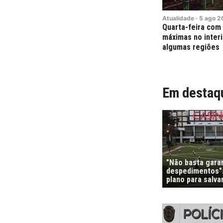
Atualidade
·
5
ago
2
Quarta-feira com 
máximas no interi
algumas regiões
Em destaq
"Não basta garan
despedimentos":
plano para salvar