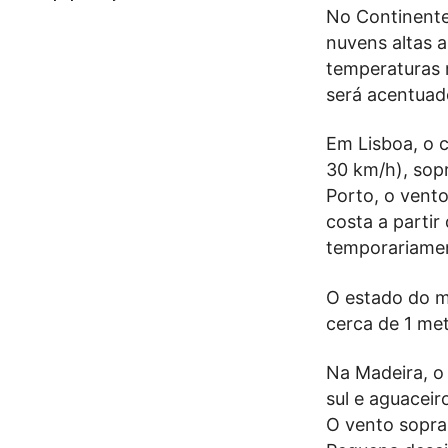
No Continente
nuvens altas 
temperaturas 
será acentuad
Em Lisboa, o 
30 km/h), sopr
Porto, o vent
costa a parti
temporariamen
O estado do m
cerca de 1 met
Na Madeira, o
sul e aguaceir
O vento sopra