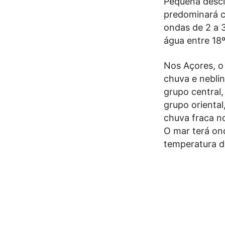
Pequena desci
predominará c
ondas de 2 a 3
água entre 18
Nos Açores, o
chuva e nebli
grupo central
grupo orienta
chuva fraca no
O mar terá ond
temperatura d