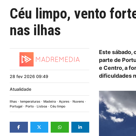
Céu limpo, vento fort
nas ilhas
Este sábado, o
parte de Port
e Centro, a f
dificuldades n
28
fev
2026
09:49
Atualidade
Ilhas
temperaturas
Madeira
Açores
Nuvens
Portugal
Porto
Lisboa
Céu limpo