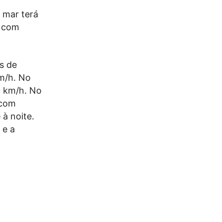
 mar terá
, com
s de
km/h. No
0 km/h. No
 com
à noite.
 e a