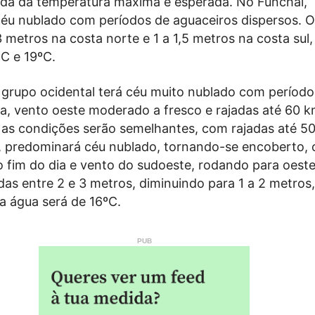
da da temperatura máxima é esperada. No Funchal,
éu nublado com períodos de aguaceiros dispersos. O
 metros na costa norte e 1 a 1,5 metros na costa sul
ºC e 19ºC.
 grupo ocidental terá céu muito nublado com período
na, vento oeste moderado a fresco e rajadas até 60 
, as condições serão semelhantes, com rajadas até 5
l, predominará céu nublado, tornando-se encoberto,
 fim do dia e vento do sudoeste, rodando para oeste 
as entre 2 e 3 metros, diminuindo para 1 a 2 metros,
a água será de 16ºC.