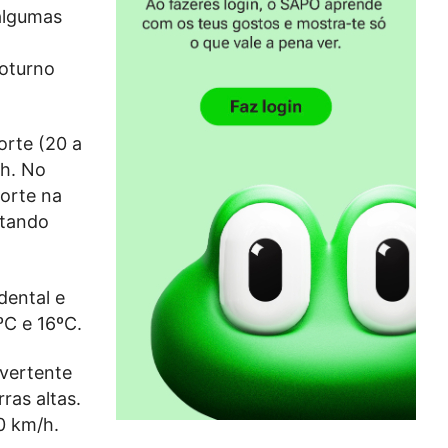
algumas
noturno
orte (20 a
/h. No
forte na
ntando
dental e
ºC e 16ºC.
 vertente
ras altas.
0 km/h.