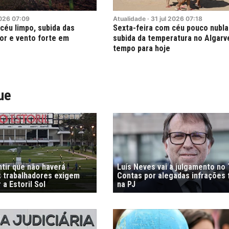
026
07:09
Atualidade
·
31
jul
2026
07:18
céu limpo, subida das
Sexta-feira com céu pouco nublad
or e vento forte em
subida da temperatura no Algarve
tempo para hoje
ue
tir que não haverá
Luís Neves vai a julgamento no 
 trabalhadores exigem
Contas por alegadas infrações 
 a Estoril Sol
na PJ