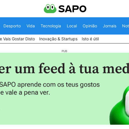
Desporto
Vida
Tecnologia
Local
Opinião
Jornais
Not
 Vais Gostar Disto
Inovação & Startups
Isto é útil