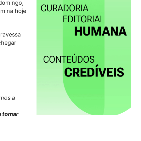
 domingo,
rmina hoje
travessa
chegar
amos a
 a tomar