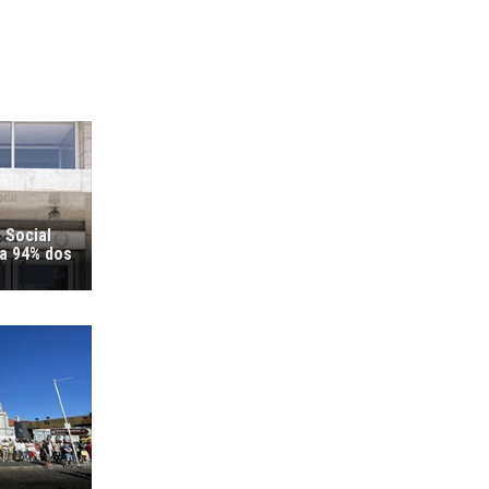
 Social
ra 94% dos