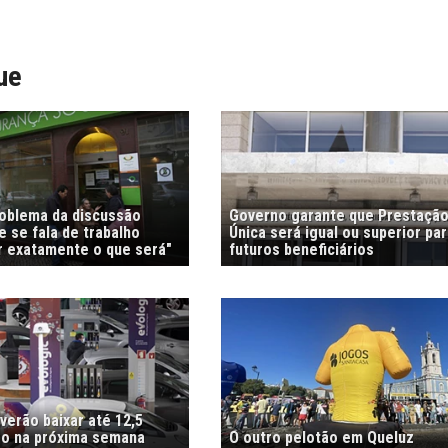
ue
roblema da discussão
Governo garante que Prestação
 se fala de trabalho
Única será igual ou superior pa
r exatamente o que será"
futuros beneficiários
verão baixar até 12,5
tro na próxima semana
O outro pelotão em Queluz