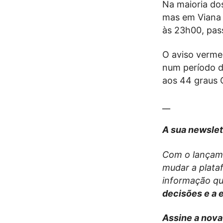
Na maioria do
mas em Viana d
às 23h00, pass
O aviso verme
num período 
aos 44 graus C
__
A sua newslet
Com o lançam
mudar a plata
informação qu
decisões e a 
Assine a nova