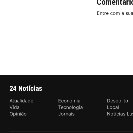
Comentári
Entre com a su
24 Notícias
Atualidade
Economia
Desporto
Vida
Tecnologia
Local
Opinião
Jornais
Notícias Lu