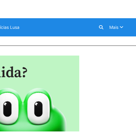
ícias Lusa
Mais