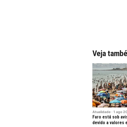
Veja tamb
Atualidade
·
1
ago
2
Faro está sob av
devido a valores