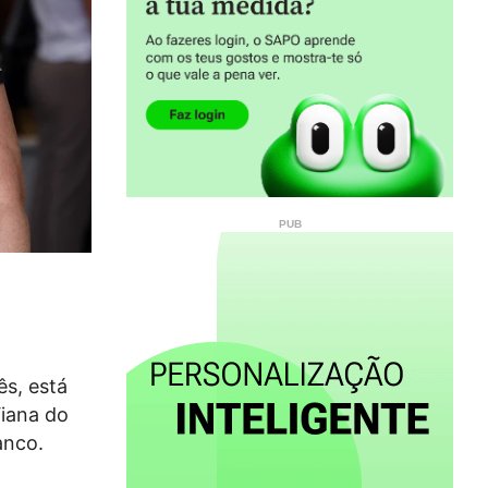
ês, está
Viana do
anco.