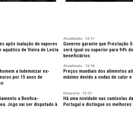
Atualidade
·
14:17
es após inalação de vapores
Governo garante que Prestação So
 aquático de Vieira de Leiria
será igual ou superior para 94% d
beneficiários
Atualidade
·
13:18
 homem a indemnizar ex-
Preços mundiais dos alimentos a
euros por 15 anos de
máximo devido a ondas de calor e
co
Desporto
·
12:51
iamento a Benfica-
Há uma novidade nas camisolas da
u. Jogo vai ser disputado à
Portugal e distingue os melhore