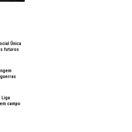
cial Única
os futuros
tingem
 guerras
 Liga
s em campo