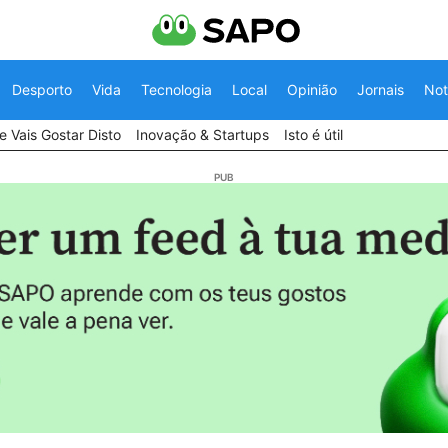
Desporto
Vida
Tecnologia
Local
Opinião
Jornais
Not
 Vais Gostar Disto
Inovação & Startups
Isto é útil