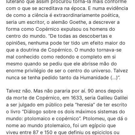
luterano que assim procurou torná-la mais conforme
com o que se acreditava na época. E numa evidência
de como a ciência é extraordinariamente poética,
seria um escritor, o alemão Goethe, a descrever a
forma como Copérnico expulsou os homens do
centro do mundo. “De todas as descobertas e
opiniões, nenhuma pode ter tido um efeito maior do
que a doutrina de Copérnico. O mundo tornava-se
mal conhecido como redondo e completo em si
mesmo quando se pediu que ele abrisse mão do
enorme privilégio de ser o centro do universo. Talvez
nunca se tenha pedido tanto da Humanidade (…)”.
Talvez não. Mas não pararia por aí. 90 anos depois
da morte de Copérnico, em 1633, seria Galileu Galilei
a ser julgado em público pela “heresia” de ter escrito
o livro “Diálogo sobre os dois máximos sistemas do
mundo: ptolomaico e copérnico”. Ptolomeu, que dá o
nome ao mundo ptolemaico, foi um egípcio que
viveu entre 87 e 150 e que definiu os epiciclos ou