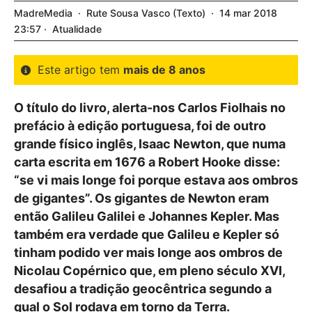
MadreMedia
Rute Sousa Vasco
Texto
14
mar
2018
23:57
Atualidade
Este artigo tem
mais de 8 anos
O título do livro, alerta-nos Carlos Fiolhais no
prefácio à edição portuguesa, foi de outro
grande físico inglês, Isaac Newton, que numa
carta escrita em 1676 a Robert Hooke disse:
“se vi mais longe foi porque estava aos ombros
de gigantes”. Os gigantes de Newton eram
então Galileu Galilei e Johannes Kepler. Mas
também era verdade que Galileu e Kepler só
tinham podido ver mais longe aos ombros de
Nicolau Copérnico que, em pleno século XVI,
desafiou a tradição geocêntrica segundo a
qual o Sol rodava em torno da Terra.