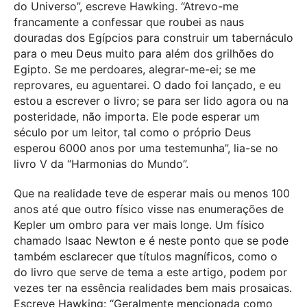
do Universo”, escreve Hawking. “Atrevo-me
francamente a confessar que roubei as naus
douradas dos Egípcios para construir um tabernáculo
para o meu Deus muito para além dos grilhões do
Egipto. Se me perdoares, alegrar-me-ei; se me
reprovares, eu aguentarei. O dado foi lançado, e eu
estou a escrever o livro; se para ser lido agora ou na
posteridade, não importa. Ele pode esperar um
século por um leitor, tal como o próprio Deus
esperou 6000 anos por uma testemunha”, lia-se no
livro V da “Harmonias do Mundo”.
Que na realidade teve de esperar mais ou menos 100
anos até que outro físico visse nas enumerações de
Kepler um ombro para ver mais longe. Um físico
chamado Isaac Newton e é neste ponto que se pode
também esclarecer que títulos magníficos, como o
do livro que serve de tema a este artigo, podem por
vezes ter na essência realidades bem mais prosaicas.
Escreve Hawking: “Geralmente mencionada como