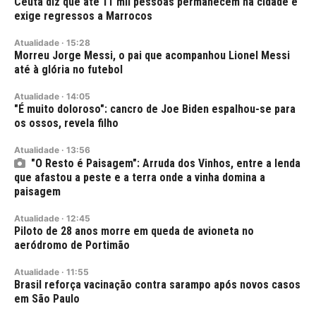
Ceuta diz que até 11 mil pessoas permanecem na cidade e
exige regressos a Marrocos
Atualidade
·
15:28
Morreu Jorge Messi, o pai que acompanhou Lionel Messi
até à glória no futebol
Atualidade
·
14:05
"É muito doloroso": cancro de Joe Biden espalhou-se para
os ossos, revela filho
Atualidade
·
13:56
"O Resto é Paisagem": Arruda dos Vinhos, entre a lenda
que afastou a peste e a terra onde a vinha domina a
paisagem
Atualidade
·
12:45
Piloto de 28 anos morre em queda de avioneta no
aeródromo de Portimão
Atualidade
·
11:55
Brasil reforça vacinação contra sarampo após novos casos
em São Paulo