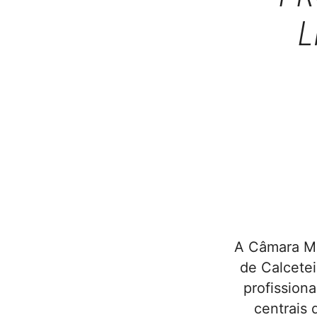
L
A Câmara Mu
de Calcete
profission
centrais 