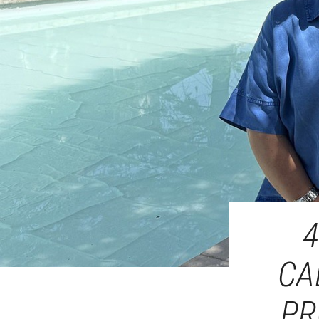
4
CA
PR