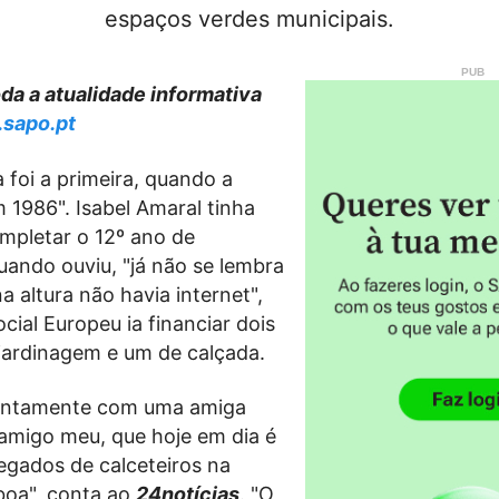
espaços verdes municipais.
a a atualidade informativa
.sapo.pt
 foi a primeira, quando a
m 1986". Isabel Amaral tinha
mpletar o 12º ano de
uando ouviu, "já não se lembra
a altura não havia internet",
cial Europeu ia financiar dois
jardinagem e um de calçada.
juntamente com uma amiga
amigo meu, que hoje em dia é
gados de calceteiros na
boa", conta ao
24notícias
. "O