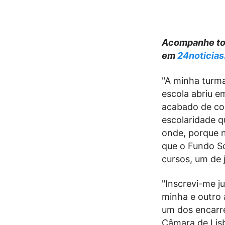
Acompanhe tod
em
24noticias
"A minha turma
escola abriu e
acabado de co
escolaridade q
onde, porque n
que o Fundo So
cursos, um de 
"Inscrevi-me 
minha e outro 
um dos encarre
Câmara de Lis