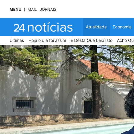
MENU
MAIL
JORNAIS
Atualidade
Economia
Últimas
Hoje o dia foi assim
É Desta Que Leio Isto
Acho Que