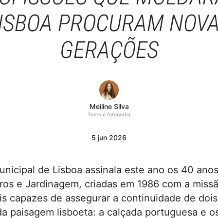
ISBOA PROCURAM NOV
GERAÇÕES
Meiline Silva
Texto e fotografia
5
jun
2026
nicipal de Lisboa assinala este ano os 40 anos
iros e Jardinagem, criadas em 1986 com a missã
ais capazes de assegurar a continuidade de doi
da paisagem lisboeta: a calçada portuguesa e os