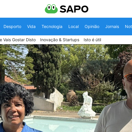
Desporto
Vida
Tecnologia
Local
Opinião
Jornais
Not
 Vais Gostar Disto
Inovação & Startups
Isto é útil