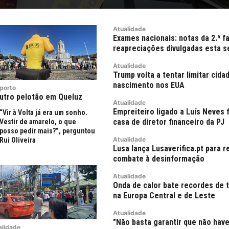
Atualidade
Exames nacionais: notas da 2.ª f
reapreciações divulgadas esta s
Atualidade
Trump volta a tentar limitar cida
nascimento nos EUA
porto
utro pelotão em Queluz
Atualidade
Empreiteiro ligado a Luís Neves 
“Vir à Volta já era um sonho.
casa de diretor financeiro da PJ
Vestir de amarelo, o que
posso pedir mais?”, perguntou
Atualidade
Rui Oliveira
Lusa lança Lusaverifica.pt para r
combate à desinformação
Atualidade
Onda de calor bate recordes de 
na Europa Central e de Leste
Atualidade
"Não basta garantir que não hav
alidade