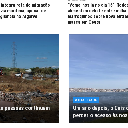
 integra rota de migração
"Vemo-nos lá no dia 15". Rede
 via marítima, apesar de
alimentam debate entre milha
gilância no Algarve
marroquinos sobre nova entra
massa em Ceuta
ATUALIDADE
 As pessoas continuam
Um ano depois, o Cais 
perder o acesso às no