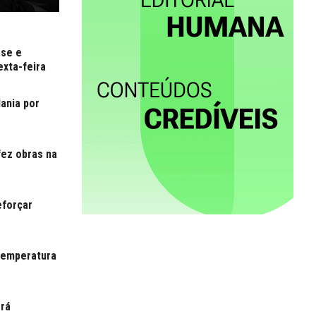
ase e
exta-feira
dania por
fez obras na
eforçar
temperatura
erá