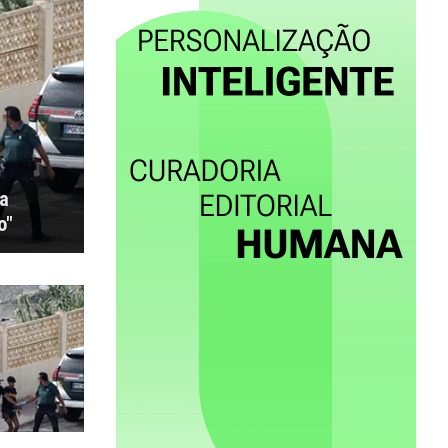
ta
o"