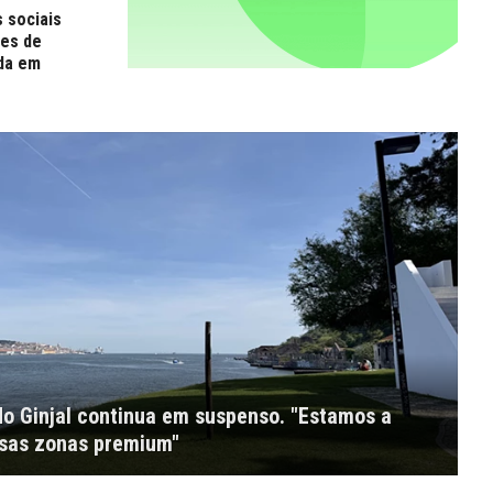
s sociais
res de
da em
do Ginjal continua em suspenso. "Estamos a
ssas zonas premium"