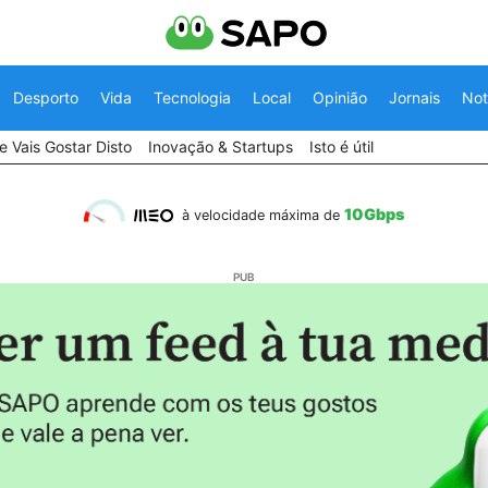
Desporto
Vida
Tecnologia
Local
Opinião
Jornais
Not
 Vais Gostar Disto
Inovação & Startups
Isto é útil
10Gbps
à velocidade máxima de