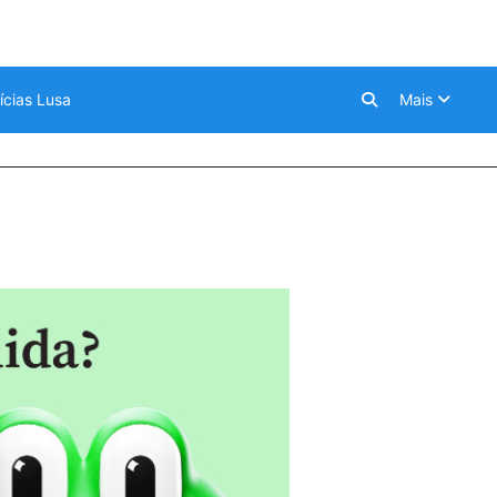
ícias Lusa
Mais