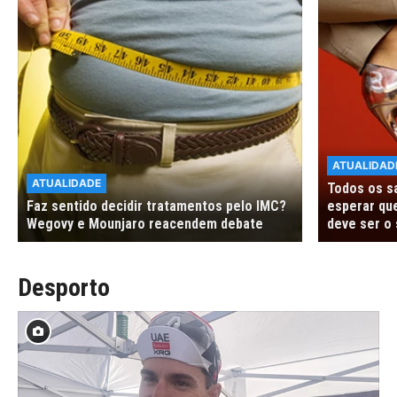
ATUALIDAD
ATUALIDADE
Todos os s
Faz sentido decidir tratamentos pelo IMC?
esperar que
Wegovy e Mounjaro reacendem debate
deve ser o 
Desporto