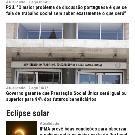
Atualidade
·
7
ago
09:43
PSU. "O maior problema da discussão portuguesa é que se
fala de trabalho social sem saber exatamente o que será"
Atualidade
·
7
ago
14:17
Governo garante que Prestação Social Única será igual ou
superior para 94% dos futuros beneficiários
Eclipse solar
Atualidade
IPMA prevê boas condições para observar
o eclipse solar na maior parte de Portugal