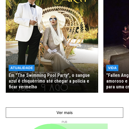
ATUALIDADE
VIDA
Em "The Swimming Pool Party", o sangue
"Fallen Ang
azul é chiquérrimo até chegar a polícia e
amoroso e c
ficar vermelho
para uma cr
Ver mais