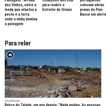
Paisagem": Arruda
condições aos EUA
portuguesas
dos Vinhos, entre a
para reabrir o
colocam várias
lenda que afastou a
Estreito de Ormuz
praias do País
peste e a terra
Basco em alert
onde a vinha domina
a paisagem
Para reler
Atualidade
Bairro do Talude, um ano depois: "Nada mudou. As pessoas